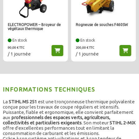
ELECTROPOWER – Broyeur de
Rogneuse de souches F460SW
végétaux thermique
En stock
En stock
90,00 € TTC
200,00 € TTC
/ 1 journée
/ 1 journée
INFORMATIONS TECHNIQUES
La
STIHL MS 251
est une tronçonneuse thermique polyvalente
conçue pour les travaux de coupe réguliers et intensifs.
Puissante, fiable et ergonomique, elle convient parfaitement
aux
professionnels des espaces verts, agriculteurs,
collectivités et particuliers exigeants
. Son moteur
STIHL 2-MIX
offre d'excellentes performances tout en limitant la
consommation de carburant et les émissions.
Grâce à son système anti-vibrations et à son tendeur de