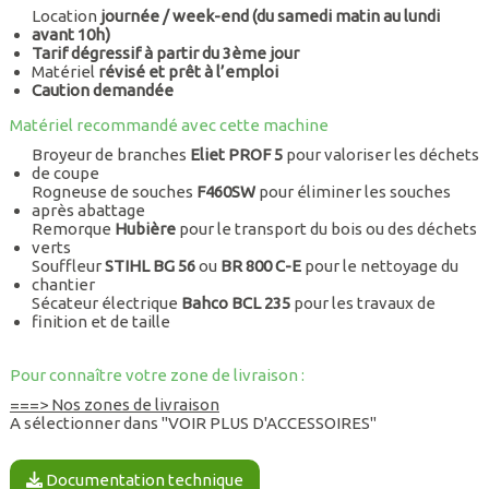
Location
journée / week-end (du samedi matin au lundi
avant 10h)
Tarif dégressif à partir du 3ème jour
Matériel
révisé et prêt à l’emploi
Caution demandée
Matériel recommandé avec cette machine
Broyeur de branches
Eliet PROF 5
pour valoriser les déchets
de coupe
Rogneuse de souches
F460SW
pour éliminer les souches
après abattage
Remorque
Hubière
pour le transport du bois ou des déchets
verts
Souffleur
STIHL BG 56
ou
BR 800 C-E
pour le nettoyage du
chantier
Sécateur électrique
Bahco BCL 235
pour les travaux de
finition et de taille
Pour connaître votre zone de livraison :
===> Nos zones de livraison
A sélectionner dans "VOIR PLUS D'ACCESSOIRES"
Documentation technique