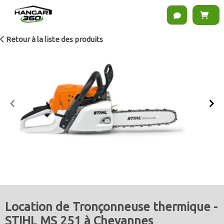
Retour à la liste des produits
Item
1
of
2
Location de Tronçonneuse thermique -
STIHL MS 251 à Chevannes