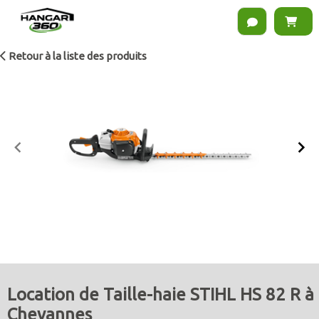
Retour à la liste des produits
Item
1
of
2
Location de Taille-haie STIHL HS 82 R à
Chevannes