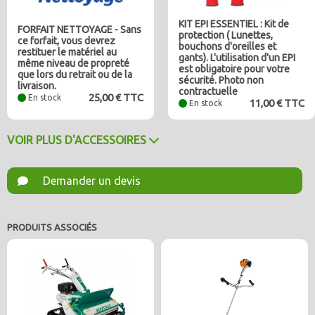
KIT EPI ESSENTIEL : Kit de
FORFAIT NETTOYAGE - Sans
protection ( Lunettes,
ce forfait, vous devrez
bouchons d'oreilles et
restituer le matériel au
gants). L'utilisation d'un EPI
même niveau de propreté
est obligatoire pour votre
que lors du retrait ou de la
sécurité. Photo non
livraison.
contractuelle
25,00 € TTC
En stock
11,00 € TTC
En stock
VOIR PLUS D'ACCESSOIRES
Demander un devis
PRODUITS ASSOCIÉS