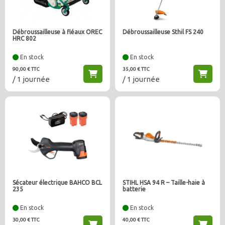
Débroussailleuse à fléaux OREC
Débroussailleuse Sthil FS 240
HRC 802
En stock
En stock
90,00 € TTC
35,00 € TTC
/ 1 journée
/ 1 journée
Sécateur électrique BAHCO BCL
STIHL HSA 94 R – Taille-haie à
235
batterie
En stock
En stock
30,00 € TTC
40,00 € TTC