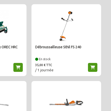
ux OREC HRC
Débroussailleuse Sthil FS 240
En stock
35,00 € TTC
/ 1 journée