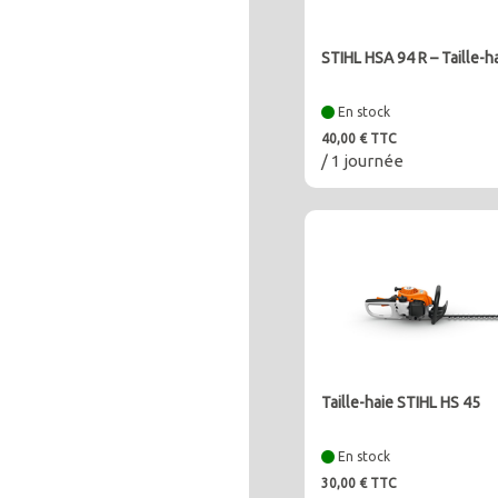
STIHL HSA 94 R – Taille-ha
En stock
40,00 € TTC
/ 1 journée
Taille-haie STIHL HS 45
En stock
30,00 € TTC