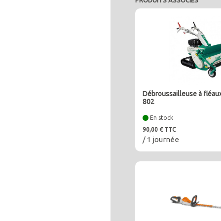
PRODUITS ASSOCIÉS
Débroussailleuse à fléa
802
En stock
90,00 € TTC
/ 1 journée