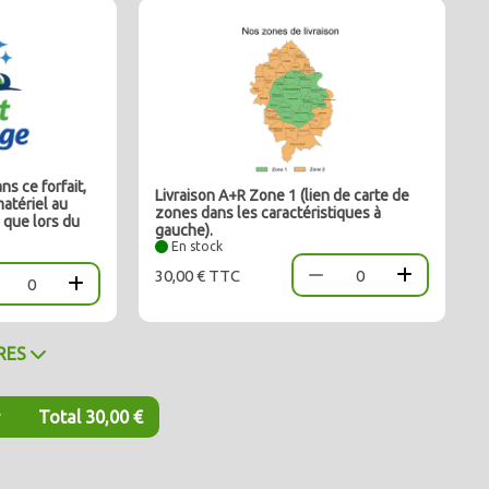
 ce forfait,
Livraison A+R Zone 1 (lien de carte de
matériel au
zones dans les caractéristiques à
 que lors du
gauche).
En stock
30,00 € TTC
0
0
IRES
r
Total 30,00 €