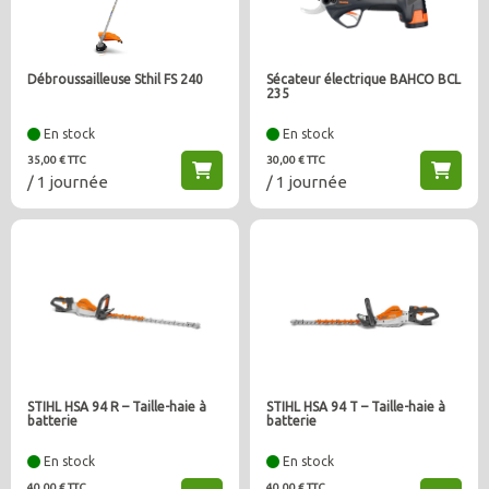
Débroussailleuse Sthil FS 240
Sécateur électrique BAHCO BCL
235
En stock
En stock
35,00 € TTC
30,00 € TTC
/ 1 journée
/ 1 journée
STIHL HSA 94 R – Taille-haie à
STIHL HSA 94 T – Taille-haie à
batterie
batterie
En stock
En stock
40,00 € TTC
40,00 € TTC