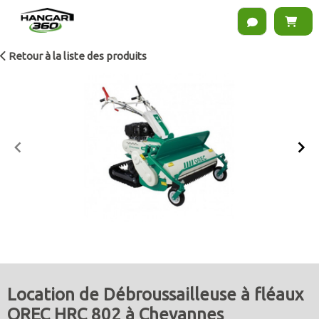
Retour à la liste des produits
Item
1
of
2
Location de Débroussailleuse à fléaux
OREC HRC 802 à Chevannes